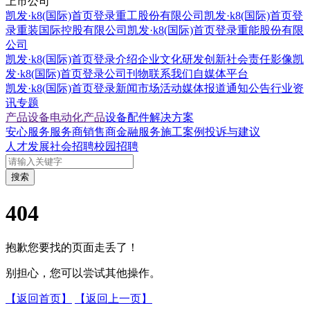
上市公司
凯发·k8(国际)首页登录重工股份有限公司
凯发·k8(国际)首页登
录重装国际控股有限公司
凯发·k8(国际)首页登录重能股份有限
公司
凯发·k8(国际)首页登录介绍
企业文化
研发创新
社会责任
影像凯
发·k8(国际)首页登录
公司刊物
联系我们
自媒体平台
凯发·k8(国际)首页登录新闻
市场活动
媒体报道
通知公告
行业资
讯
专题
产品设备
电动化产品
设备配件
解决方案
安心服务
服务商
销售商
金融服务
施工案例
投诉与建议
人才发展
社会招聘
校园招聘
搜索
404
抱歉您要找的页面走丢了！
别担心，您可以尝试其他操作。
【返回首页】
【返回上一页】