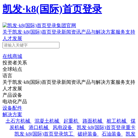
凯发·k8(国际)首页登录
关于凯发·k8(国际)首页登录
新闻资讯
产品与解决方案
服务支持
人才发展
在线商城
投资者关系
全球站点
语言
关于凯发·k8(国际)首页登录
新闻资讯
产品与解决方案
服务支持
人才发展
产品设备
电动化产品
设备配件
解决方案
土石方机械
混凝土机械
起重机
路面机械
桩工机械
煤
炭机械
港口机械
风电设备
凯发·k8(国际)首页登录重卡
凯发·k8(国际)首页登录筑工
破碎装备
石油装备
凯发