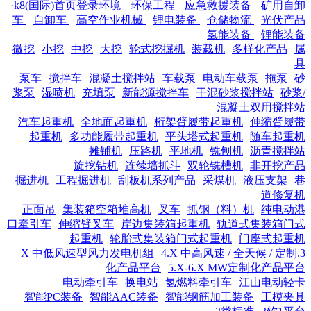
·k8(国际)首页登录环境
环保工程
应急救援装备
矿用自卸
车
自卸车
高空作业机械
锂电装备
仓储物流
光伏产品
氢能装备
锂能装备
微挖
小挖
中挖
大挖
轮式挖掘机
装载机
多样化产品
属
具
泵车
搅拌车
混凝土搅拌站
车载泵
电动车载泵
拖泵
砂
浆泵
湿喷机
充填泵
新能源搅拌车
干混砂浆搅拌站
砂浆/
混凝土双用搅拌站
汽车起重机
全地面起重机
桁架臂履带起重机
伸缩臂履带
起重机
多功能履带起重机
平头塔式起重机
随车起重机
摊铺机
压路机
平地机
铣刨机
沥青搅拌站
旋挖钻机
连续墙抓斗
双轮铣槽机
非开挖产品
掘进机
工程掘进机
刮板机系列产品
采煤机
液压支架
巷
道修复机
正面吊
集装箱空箱堆高机
叉车
抓钢（料）机
纯电动港
口牵引车
伸缩臂叉车
岸边集装箱起重机
轨道式集装箱门式
起重机
轮胎式集装箱门式起重机
门座式起重机
4.X 中高风速 / 全天候 / 定制
3.X 中低风速型风力发电机组
化产品平台
5.X-6.X MW定制化产品平台
电动牵引车
换电站
氢燃料牵引车
江山电动轻卡
智能PC装备
智能AAC装备
智能钢筋加工装备
工模夹具