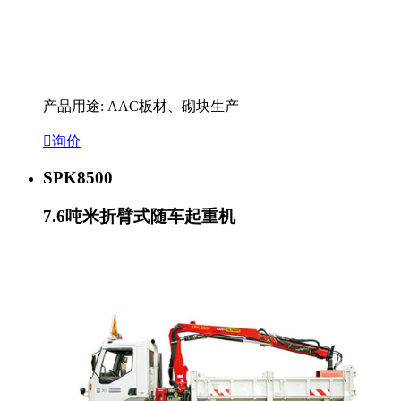
产品用途: AAC板材、砌块生产

询价
SPK8500
7.6吨米折臂式随车起重机