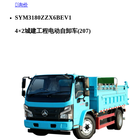

询价
SYM3180ZZX6BEV1
4×2城建工程电动自卸车(207)