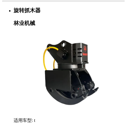
旋转抓木器
林业机械
适用车型: t