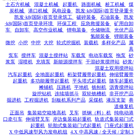
土石方机械
混凝土机械
起重机
路面机械
桩工机械
煤
炭机械
港口机械
风电设备
凯发·k8(国际)首页登录重卡
凯发·k8(国际)首页登录筑工
破碎装备
石油装备
凯发
·k8(国际)首页登录环境
环保工程
应急救援装备
矿用自卸
车
自卸车
高空作业机械
锂电装备
仓储物流
光伏产品
氢能装备
锂能装备
微挖
小挖
中挖
大挖
轮式挖掘机
装载机
多样化产品
属
具
泵车
搅拌车
混凝土搅拌站
车载泵
电动车载泵
拖泵
砂
浆泵
湿喷机
充填泵
新能源搅拌车
干混砂浆搅拌站
砂浆/
混凝土双用搅拌站
汽车起重机
全地面起重机
桁架臂履带起重机
伸缩臂履带
起重机
多功能履带起重机
平头塔式起重机
随车起重机
摊铺机
压路机
平地机
铣刨机
沥青搅拌站
旋挖钻机
连续墙抓斗
双轮铣槽机
非开挖产品
掘进机
工程掘进机
刮板机系列产品
采煤机
液压支架
巷
道修复机
正面吊
集装箱空箱堆高机
叉车
抓钢（料）机
纯电动港
口牵引车
伸缩臂叉车
岸边集装箱起重机
轨道式集装箱门式
起重机
轮胎式集装箱门式起重机
门座式起重机
4.X 中高风速 / 全天候 / 定制
3.X 中低风速型风力发电机组